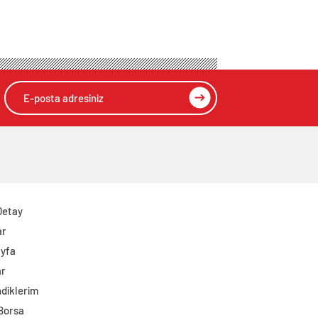
Detay
ar
yfa
ar
diklerim
 Borsa