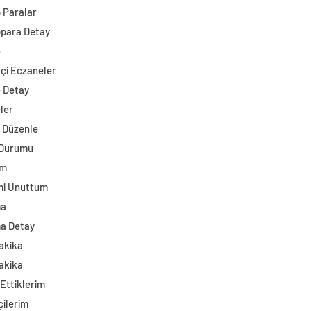
o Paralar
opara Detay
e
çi Eczaneler
e Detay
ler
i Düzenle
 Durumu
am
mi Unuttum
ma
a Detay
akika
akika
Ettiklerim
çilerim