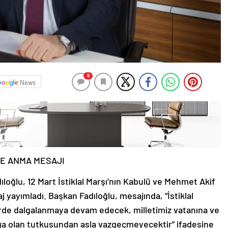
0
News
E ANMA MESAJI
loğlu, 12 Mart İstiklal Marşı’nın Kabulü ve Mehmet Akif
 yayımladı. Başkan Fadıloğlu, mesajında, “İstiklal
rde dalgalanmaya devam edecek, milletimiz vatanına ve
ığa olan tutkusundan asla vazgeçmeyecektir” ifadesine