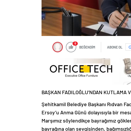
0
BEĞENDİM
ABONE OL
BAŞKAN FADILOĞLU’NDAN KUTLAMA V
Şehitkamil Belediye Başkanı Rıdvan Fadı
Ersoy’u Anma Günü dolayısıyla bir mesaj
Marşımız söylendikçe bayrağımız gökle
bayrağına olan sevgisinden, bağımsızl