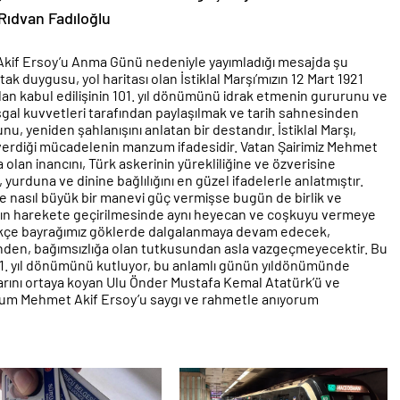
Rıdvan Fadıloğlu
t Akif Ersoy’u Anma Günü nedeniyle yayımladığı mesajda şu
rtak duygusu, yol haritası olan İstiklal Marşı’mızın 12 Mart 1921
ndan kabul edilişinin 101. yıl dönümünü idrak etmenin gururunu ve
ı işgal kuvvetleri tarafından paylaşılmak ve tarih sahnesinden
nu, yeniden şahlanışını anlatan bir destandır. İstiklal Marşı,
 verdiği mücadelenin manzum ifadesidir. Vatan Şairimiz Mehmet
 olan inancını, Türk askerinin yürekliliğine ve özverisine
 yurduna ve dinine bağlılığını en güzel ifadelerle anlatmıştır.
ize nasıl büyük bir manevi güç vermişse bugün de birlik ve
arın harekete geçirilmesinde aynı heyecan ve coşkuyu vermeye
dikçe bayrağımız göklerde dalgalanmaya devam edecek,
sinden, bağımsızlığa olan tutkusundan asla vazgeçmeyecektir. Bu
n 101. yıl dönümünü kutluyor, bu anlamlı günün yıldönümünde
larını ortaya koyan Ulu Önder Mustafa Kemal Atatürk’ü ve
merhum Mehmet Akif Ersoy’u saygı ve rahmetle anıyorum