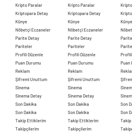
Kripto Paralar
Kripto Paralar
Kript
Kriptopara Detay
Kriptopara Detay
Kript
Künye
Künye
Küny
Nöbetçi Eczaneler
Nöbetçi Eczaneler
Nöbet
Parite Detay
Parite Detay
Parit
Pariteler
Pariteler
Parite
Profili Düzenle
Profili Düzenle
Profil
Puan Durumu
Puan Durumu
Puan
Reklam
Reklam
Rekl
Şifremi Unuttum
Şifremi Unuttum
Şifre
Sinema
Sinema
Sine
Sinema Detay
Sinema Detay
Sinem
Son Dakika
Son Dakika
Son D
Son Dakika
Son Dakika
Son D
Takip Ettiklerim
Takip Ettiklerim
Takip 
Takipçilerim
Takipçilerim
Takip