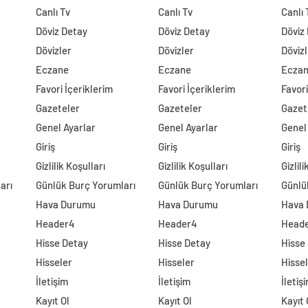
Canlı Tv
Canlı Tv
Canlı 
Döviz Detay
Döviz Detay
Döviz
Dövizler
Dövizler
Dövizl
Eczane
Eczane
Ecza
Favori İçeriklerim
Favori İçeriklerim
Favori
Gazeteler
Gazeteler
Gazet
Genel Ayarlar
Genel Ayarlar
Genel
Giriş
Giriş
Giriş
Gizlilik Koşulları
Gizlilik Koşulları
Gizlil
arı
Günlük Burç Yorumları
Günlük Burç Yorumları
Günlü
Hava Durumu
Hava Durumu
Hava
Header4
Header4
Head
Hisse Detay
Hisse Detay
Hisse
Hisseler
Hisseler
Hisse
İletişim
İletişim
İletiş
Kayıt Ol
Kayıt Ol
Kayıt 