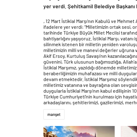
yer verdi. Şehitkamil Belediye Başkanı 
proventil
, 12 Mart İstiklal Marşı’nın Kabulü ve Mehme
Prix:
ifadelere yer verdi: “Milletimizin ortak sesi, o
Achat
tarihinde Türkiye Büyük Millet Meclisi tarafı
en
bahtiyarlığını yaşıyoruz. İstiklal Marşı, vatan
Ligne
silinmek istenen bir milletin yeniden varoluşu
Sans
milletimizin milli ve manevi değerler uğruna
Ordonnance
Akif Ersoy, Kurtuluş Savaşı’nın kazanılacağına
güvenini, Türk ulusunun bağımsızlığa, Allah’a,
İstiklal Marşımız, yazıldığı dönemde milletim
beraberliğimizin muhafazası ve milli duygul
devam etmektedir. İstiklal Marşımız söylen
milletimiz vatanına ve bayrağına olan sevgi
duygularla İstiklal Marşı’nın kabul edilişini
Türkiye Cumhuriyeti’nin kurulması için hayat
arkadaşlarını, şehitlerimizi, gazilerimizi, 
manşet