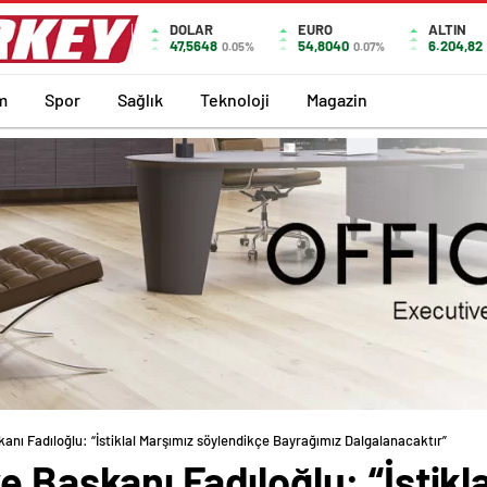
DOLAR
EURO
ALTIN
47,5648
54,8040
6.204,82
0.05%
0.07%
m
Spor
Sağlık
Teknoloji
Magazin
anı Fadıloğlu: “İstiklal Marşımız söylendikçe Bayrağımız Dalgalanacaktır”
e Başkanı Fadıloğlu: “İstikl