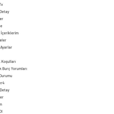
Tv
 Detay
er
ne
 İçeriklerim
eler
 Ayarlar
ik Koşulları
k Burç Yorumları
 Durumu
er4
 Detay
ler
im
Ol