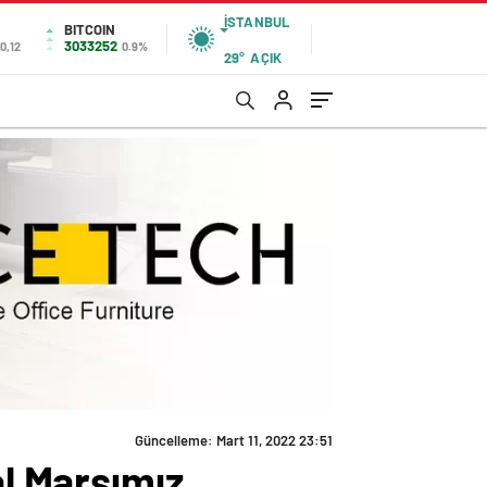
İSTANBUL
BITCOIN
3033252
0,12
0.9%
29°
AÇIK
Güncelleme: Mart 11, 2022 23:51
al Marşımız